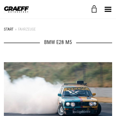
Menü umschalten
START
»
FAHRZEUGE
BMW E28 M5