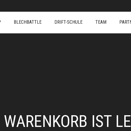
P
BLECHBATTLE
DRIFT-SCHULE
TEAM
PART
WARENKORB IST L